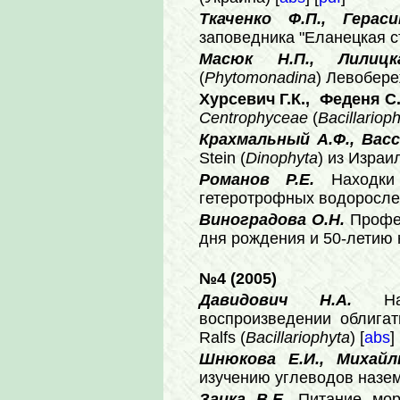
Ткаченко Ф.П., Гера
заповедника "Еланецкая ст
Масюк Н.П., Лилиц
(
Phytomonadina
) Левобере
Хурсевич Г.К., Феденя С
Centrophyceae
(
Васillariop
Крахмальный А.Ф., Васс
Stein (
Dinophyta
) из Израил
Романов Р.Е.
Находк
гетеротрофных водоросле
Виноградова О.Н.
Профе
дня рождения и 50-летию 
№4 (2005)
Давидович Н.А.
Н
воспроизведении облига
Ralfs (
Bacillariophyta
) [
abs
] 
Шнюкова Е.И., Михайл
изучению углеводов назе
Заика В.Е.
Питание мо