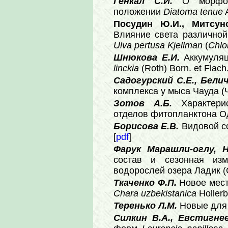
Генкал С.И.
О морфоло
положении
Diatoma tenue
A
Посудин Ю.И., Митсун
Влияние света различно
Ulva pertusa Kjellman
(
Chlo
Шнюкова Е.И.
Аккумуля
linckia
(Roth) Born. et Flach.
Садогурский С.Е., Бели
комплекса у мыса Чауда (
Зотов А.Б.
Характери
отделов фитопланктона Од
Борисова Е.В.
Видовой с
[
pdf
]
Фарук Марашли-оглу, 
состав и сезонная изм
водорослей озера Ладик (С
Ткаченко Ф.П.
Новое мес
Chara uzbekistanica
Hollerb
Теренько Л.М.
Новые для
Силкин В.А., Евстигне