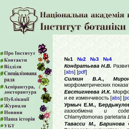
№1
№2
№3
№4
Кондратьева Н.В.
Разви
[
abs
] [
pdf
]
Силкин В.А., Мир
морфометрических показат
Евстигнеева И.К.
Морфо
и ее изменчивость [
abs
] [
p
Урмыч Е.М., Бердыкулов
газообмена и соде
Chlamydomonas parietaria
Тавасси М., Баринова 