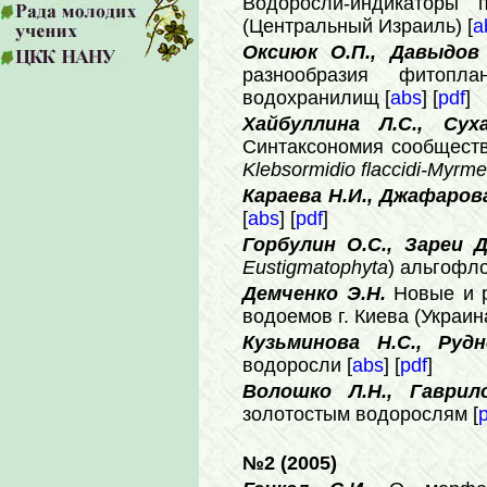
Водоросли-индикаторы
(Центральный Израиль) [
a
Оксиюк О.П., Давыдов
разнообразия фитопл
водохранилищ [
abs
] [
pdf
]
Хайбуллина Л.С., Сух
Синтаксономия сообщест
Klebsormidio flaccidi-Myrme
Караева Н.И., Джафаров
[
abs
] [
pdf
]
Горбулин О.С., Зареи 
Eustigmatophyta
) альгофл
Демченко Э.Н.
Новые и 
водоемов г. Киева (Украина
Кузьминова Н.С., Руд
водоросли [
abs
] [
pdf
]
Волошко Л.Н., Гаврил
золотостым водорослям [
№2 (2005)