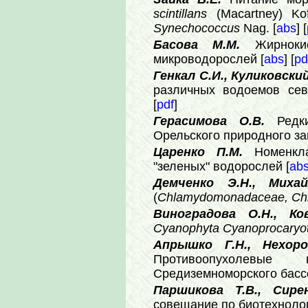
scintillans
(Macartney) K
Synechococcus
Nag. [
abs
] [
Басова М.М.
Жирнок
микроводорослей [
abs
] [
pd
Генкал С.И., Куликовски
различных водоемов cеве
[
pdf
]
Герасимова О.В.
Редк
Орельского природного за
Царенко П.М.
Номенкл
"зеленых" водорослей [
ab
Демченко Э.Н., Мих
(
Chlamydomonadaceae, Chl
Виноградова О.Н., К
Cyanophyta
Cyanoprocaryo
Апрышко Г.Н., Нехоро
Противоопухолевые
Средиземноморского басс
Паршикова Т.В., Сире
совещание по биотехнологи