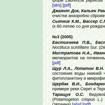
форм
Laurencia papillosa
[
abs
] [
pdf
]
Джаянт Док, Кальян Рам
очистки анаэробно сброже
Сытник К.М., Вассер С.
(к 80-летию со дня рожден
№3 (2005)
Евстигнеев П.В., Ев
Noctiluca scintillans
Sur. (
Di
Мистратова Н.А., Ивано
мелиорантов на почвенны
[
pdf
]
Щур Л.А., Лопатин В.Н
состояния воды нижней ч
фитопланктону и микрофи
Щербак В.И., Бондар
примере реки Серет и Тер
Таращук О.С.
Видово
(
Potamogeton crispus
L.)
(Украина) [
abs
] [
pdf
]