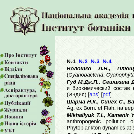
№1
№2
№3
№4
Волошко Л.Н., Плю
(
Cyanobacteria
,
Cyanophyt
Гуд М.Дж.П., Сешикала 
и биохимический состав
(Индия) [
abs
] [
pdf
]
Шарма Н.К., Сингх С., Ба
Ag. ex Born. et Flah. на 
Mikhailyuk T.I., Kamenir 
anthropogenic pollution 
Phytoplankton dynamics at sta