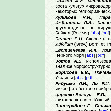
Божков А.И., Мензянов
роста культур микроводо
некоторых гелиофизически
Куликова Н.Н., Пар
Ижболдина Л.А., Хана
круглогодично вегетир
Байкал (Россия) [
abs
] [
pdf
]
Беляев Б.Н.
Скорость п
latifolium
(Grev.) Born. et Th
Евстигнеева И.К.
Изм
Черного моря [
abs
] [
pdf
]
Зотов А.Б.
Использов
анализе морфоструктурно
Борисова Е.В., Ткаче
Украины [
abs
] [
pdf
]
Рябушко Л.И., Ли Р.И.
микрофитобентосе прибреж
Царенко-Белоус Е.П.
фитопланктона р. Южный Бу
Виноградова Е., Беляко