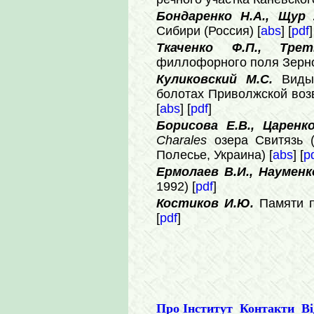
Бондаренко Н.А., Щур
Сибири (Россия) [
abs
] [
pdf
]
Ткаченко Ф.П., Тре
филлофорного поля Зерно
Куликовский М.С.
Вид
болотах Приволжской воз
[
abs
] [
pdf
]
Борисова Е.В., Царенк
Charales
озера Свитязь 
Полесье, Украина) [
abs
] [
p
Ермолаев В.И., Наумен
1992) [
pdf
]
Костиков И.Ю.
Памяти 
[
pdf
]
Про Інститут
Контакти
Ві