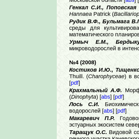
Московской области [
abs
] [
Генкал С.И., Поповская
Hannaea
Patrick (
Bacillario
Рудик В.Ф., Бульмага В.
среды для культивиро
математического планиров
Урмыч Е.М., Берды
микроводорослей в интенс
№4 (2008)
Костиков И.Ю., Тищенк
Thuill. (
Charophyceae
) в в
[
pdf
]
Крахмальный А.Ф.
Морф
(
Dinophyta
) [
abs
] [
pdf
]
Лось С.И.
Биохимичес
водорослей [
abs
] [
pdf
]
Макаревич П.Р.
Годово
эстуарных экосистем севе
Таращук О.С.
Видовой со
речного участка Каневског