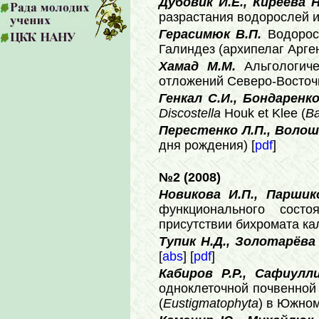
Дубовик И.Е., Киреева Н
разрастания водорослей 
Герасимюк В.П.
Водорос
Галиндез (архипелаг Арген
Хамад М.М.
Альгологиче
отложений Северо-Восточн
Генкал С.И., Бондаренко
Discostella
Houk et Klee (
Ba
Перестенко Л.П., Волош
дня рождения) [
pdf
]
№2 (2008)
Новикова И.П., Паршик
функционального сост
присутствии бихромата кал
Тупик Н.Д., Золотарёва
[
abs
] [
pdf
]
Кабиров Р.Р., Сафиулл
одноклеточной почвенно
(
Eustigmatophyta
) в Южном