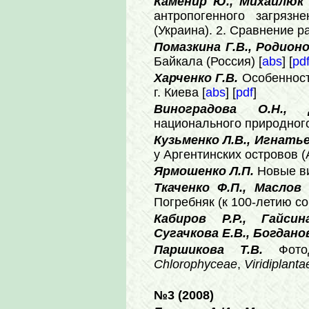
Каменир Ю., Михайлюк Т
антропогенного загряз
(Украина). 2. Сравнение р
Помазкина Г.В., Родион
Байкала (Россия) [
abs
] [
pd
Харченко Г.В.
Особенност
г. Киева [
abs
] [
pdf
]
Виноградова О.Н.,
национального природного 
Кузьменко Л.В., Игнать
у Аргентинских островов (
Ярмошенко Л.П.
Новые 
Ткаченко Ф.П., Маслов 
Погребняк (к 100-летию со
Кабиров Р.Р., Гайси
Сугачкова Е.В., Богдано
Паршикова Т.В.
Фот
Chlorophyceae
,
Viridiplanta
№3 (2008)