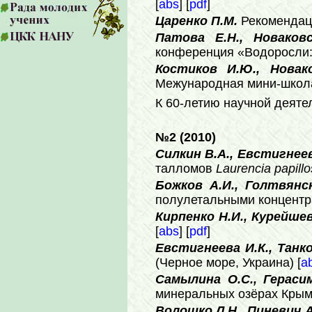
[
abs
] [
pdf
]
Царенко П.М.
Рекомендац
Патова Е.Н., Новаков
конференция «Водоросли: 
Костиков И.Ю., Новако
Межународная мини-школа
К 60-летию научной деяте
№2 (2010)
Силкин В.А., Евстигнеев
талломов
Laurencia
papill
Божков А.И., Голтвянс
полулетальными концентра
Кирпенко Н.И., Курейше
[
abs
] [
pdf
]
Евстигнеева И.К., Танк
(Черное море, Украина) [
a
Самылина О.С., Гераси
минеральных озёрах Крыма 
Волошко Л.Н., Пиневич А.