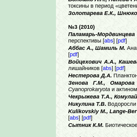
токсины в период «цветен
Золотарева Е.К., Шнюков
№3 (2010)
Паламарь-Мордвинцева 
перспективы [
abs
] [
pdf
]
Аббас А., Шамиль М.
Ана
[
pdf
]
Войцехович А.А., Кашев
лишайников [
abs
] [
pdf
]
Нестерова Д.А.
Планктон
Зенова Г.М., Омарова 
Cyanoprokaryota
и актином
Чекрыжева Т.А., Комулай
Никулина Т.В
.
Водоросли г
Kulikovskiy M., Lange-Bert
[
abs
] [
pdf
]
Сытник К.М.
Биотическое 