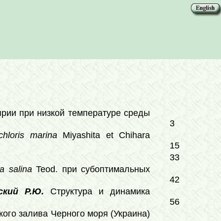
рии при низкой температуре среды
3
chloris marina
Miyashita et Chihara
15
33
la salina
Teod. при субоптимальных
42
ский Р.Ю.
Структура и динамика
56
ого залива Черного моря (Украина)