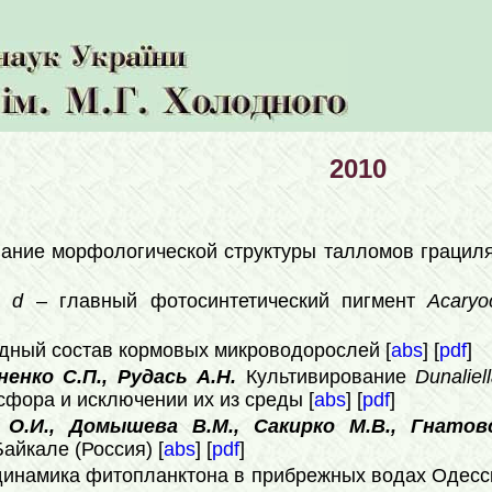
2010
ание морфологической структуры талломов грациля
л
d
– главный фотосинтетический пигмент
Acaryo
дный состав кормовых микроводорослей [
abs
] [
pdf
]
енко С.П., Рудась А.Н.
Культивирование
Dunaliel
сфора и исключении их из среды [
abs
] [
pdf
]
 О.И., Домышева В.М., Сакирко М.В., Гнатов
йкале (Россия) [
abs
] [
pdf
]
инамика фитопланктона в прибрежных водах Одесск