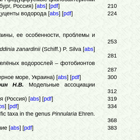
рг, Россия) [
abs
] [
pdf
]
210
уценты водорода [
abs
] [
pdf
]
224
аины, ее особенности, проблемы и
253
dinia zanardinii
(Schiff.) P. Silva [
abs
]
281
зелёных водорослей – фотобионтов
287
ное море, Украина) [
abs
] [
pdf
]
300
рин Н.В.
Модельные ассоциации
312
 (Россия) [
abs
] [
pdf
]
319
bs
] [
pdf
]
334
ific taxa in the genus
Pinnularia
Ehren.
368
ие [
abs
] [
pdf
]
383