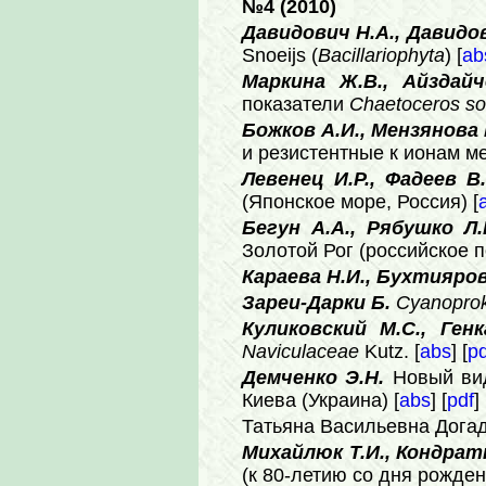
№4 (2010)
Давидович Н.А., Давидо
Snoeijs (
Bacillariophyta
) [
ab
Маркина Ж.В., Айздайч
показатели
Chaetoceros soc
Божков А.И., Мензянова 
и резистентные к ионам м
Левенец И.Р., Фадеев В.
(Японское море, Россия) [
Бегун А.А., Рябушко Л.
Золотой Рог (российское 
Караева Н.И., Бухтияров
Зареи-Дарки Б.
Cyanoprok
Куликовский М.С., Генк
Naviculaceae
Kutz. [
abs
] [
pd
Демченко
Э.Н.
Новый ви
Киева (Украина) [
abs
] [
pdf
]
Татьяна Васильевна Догад
Михайлюк Т.И., Кондратю
(к 80-летию со дня рожден