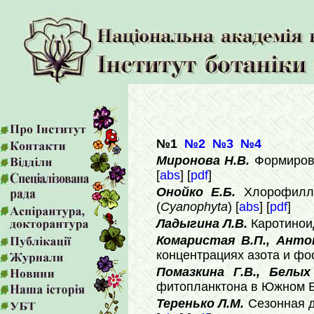
№1
№2
№3
№4
Миронова Н.В.
Формиров
[
abs
] [
pdf
]
Онойко Е.Б.
Хлорофил
(
Cyanophyta
) [
abs
] [
pdf
]
Ладыгина Л.В.
Каротинои
Комаристая В.П., Антон
концентрациях азота и фо
Помазкина Г.В., Белых
фитопланктона в Южном Ба
Теренько Л.М.
Сезонная д