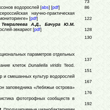
73
сонов водорослей [
abs
] [
pdf
]
86
сероссийская научно-практическая
мониторинге» [
pdf
]
122
 Темралеева А.Д., Бачура Ю.М.
слей-эвкариот [
pdf
]
128
130
кциональных параметров отдельных
137
вание клеток
Dunaliella
viridis
Teod.
151
р и смешанных культур водорослей
167
н заповедника «Лебяжьи острова»
176
ристика фототрофных сообществ в
192
.
Продуцируемые цианобактериями