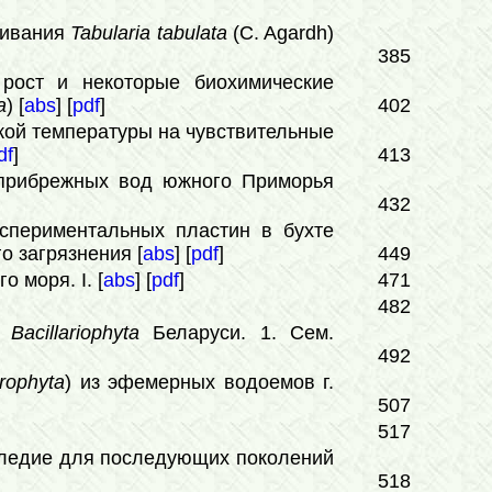
щивания
Tabularia tabulatа
(C. Agardh)
385
ост и некоторые биохимические
a
) [
abs
] [
pdf
]
402
ой температуры на чувствительные
df
]
413
прибрежных вод южного Приморья
432
спериментальных пластин в бухте
о загрязнения [
abs
] [
pdf
]
449
о моря. I. [
abs
] [
pdf
]
471
482
е
Bacillariophyta
Беларуси. 1. Сем.
492
rophyta
) из эфемерных водоемов г.
507
517
ледие для последующих поколений
518