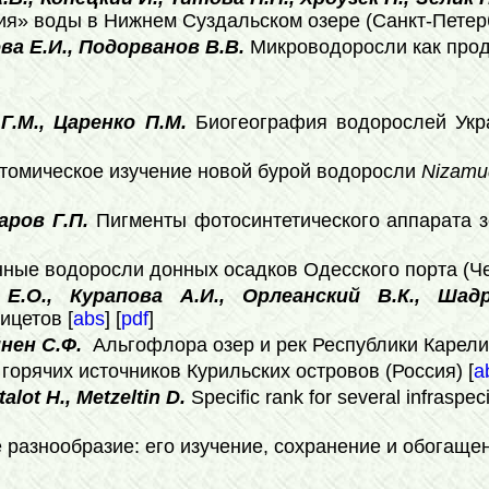
ия» воды в Нижнем Суздальском озере (Санкт-Петербу
а Е.И., Подорванов В.В.
Микроводоросли как прод
Г.М., Царенко П.М.
Биогеография водорослей Укр
томическое изучение новой бурой водоросли
Nizamud
аров Г.П.
Пигменты фотосинтетического аппарата 
ные водоросли донных осадков Одесского порта (Чер
Е.О., Курапова А.И., Орлеанский В.К., Шад
ицетов [
abs
] [
pdf
]
нен С.Ф.
Альгофлора озер и рек Республики Карелия
орячих источников Курильских островов (Россия) [
a
alot H., Metzeltin D.
Specific rank for several infraspec
разнообразие: его изучение, сохранение и обогащен