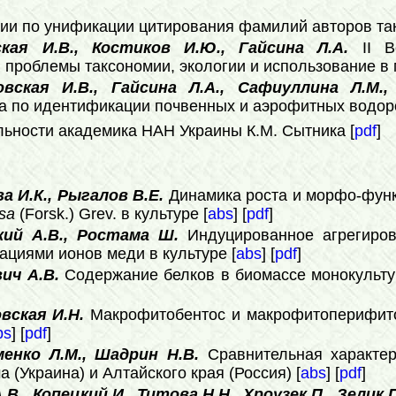
ии по унификации цитирования фамилий авторов так
ская И.В., Костиков И.Ю., Гайсина Л.А.
II В
проблемы таксономии, экологии и использование в 
вская И.В., Гайсина Л.А., Сафиуллина Л.М.,
 по идентификации почвенных и аэрофитных водоро
льности академика НАН Украины К.М. Сытника [
pdf
]
а И.К., Рыгалов В.Е.
Динамика роста и морфо-фун
osa
(Forsk.) Grev. в культуре [
abs
] [
pdf
]
кий А.В., Ростама Ш.
Индуцированное агрегиро
циями ионов меди в культуре [
abs
] [
pdf
]
вич А.В.
Содержание белков в биомассе монокульту
овская И.Н.
Макрофитобентос и макрофитоперифито
bs
] [
pdf
]
менко Л.М., Шадрин Н.В.
Сравнительная характе
(Украина) и Алтайского края (Россия) [
abs
] [
pdf
]
В., Копецкий И., Титова Н.Н., Хроузек П., Зелик П