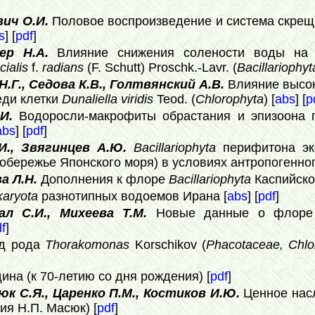
вич О.И.
Половое воспроизведение и система скре
s
] [
pdf
]
ер Н.А.
Влияние снижения солености воды на р
ialis
f.
radians
(F. Schutt) Proschk.-Lavr. (
Bacillariophyt
Н.Г., Седова К.В., Голтвянский А.В.
Влияние высок
еди клетки
Dunaliella viridis
Teod. (
Chlorophyta
) [
abs
] [
p
И.
Водоросли-макрофиты обрастания и эпизоона 
abs
] [
pdf
]
И., Звягинцев А.Ю.
Bacillariophyta
перифитона эк
побережье Японского моря) в условиях антропогенног
а Л.Н.
Дополнения к флоре
Bacillariophyta
Каспийског
aryota
разнотипных водоемов Ирана [
abs
] [
pdf
]
ал С.И., Михеева Т.М.
Новые данные о флор
f
]
д рода
Thorakomonas
Korschikov (
Phacotaceae, Chlo
ина (к 70-летию со дня рождения) [
pdf
]
к С.Я., Царенко П.М., Костиков И.Ю.
Ценное нас
ия Н.П. Масюк) [
pdf
]