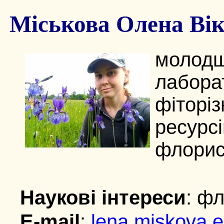
Міськова Олена Вік
молодш
лабо
фіторі
ресурс
флорис
Наукові інтереси
: ф
E-mail
:
lena.miskova.