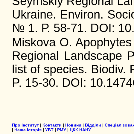
Seymskiy Regional La
Ukraine. Environ. Socio
№ 1. Р. 58-71. DOI: 10
Miskova O. Apophytes i
Regional Landscape Pa
list of species. Biodiv.
P. 15-30. DOI: 10.1474
Про Інститут
|
Контакти
|
Новини
|
Відділи
|
Спеціалізова
|
Наша історія
|
УБТ
|
РМУ
|
ЦКК НАНУ